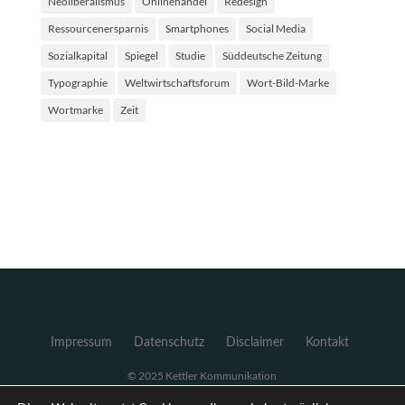
Neoliberalismus
Onlinehandel
Redesign
Ressourcenersparnis
Smartphones
Social Media
Sozialkapital
Spiegel
Studie
Süddeutsche Zeitung
Typographie
Weltwirtschaftsforum
Wort-Bild-Marke
Wortmarke
Zeit
Impressum
Datenschutz
Disclaimer
Kontakt
© 2025 Kettler Kommunikation