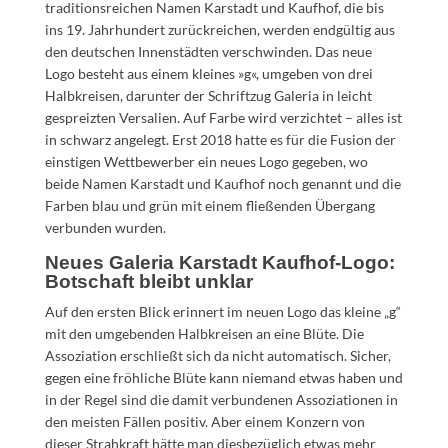
traditionsreichen Namen Karstadt und Kaufhof, die bis
ins 19. Jahrhundert zurückreichen, werden endgültig aus
den deutschen Innenstädten verschwinden. Das neue
Logo besteht aus einem kleines »g«, umgeben von drei
Halbkreisen, darunter der Schriftzug Galeria in leicht
gespreizten Versalien. Auf Farbe wird verzichtet – alles ist
in schwarz angelegt. Erst 2018 hatte es für die Fusion der
einstigen Wettbewerber ein neues Logo gegeben, wo
beide Namen Karstadt und Kaufhof noch genannt und die
Farben blau und grün mit einem fließenden Übergang
verbunden wurden.
Neues Galeria Karstadt Kaufhof-Logo:
Botschaft bleibt unklar
Auf den ersten Blick erinnert im neuen Logo das kleine „g“
mit den umgebenden Halbkreisen an eine Blüte. Die
Assoziation erschließt sich da nicht automatisch. Sicher,
gegen eine fröhliche Blüte kann niemand etwas haben und
in der Regel sind die damit verbundenen Assoziationen in
den meisten Fällen positiv. Aber einem Konzern von
dieser Strahkraft hätte man diesbezüglich etwas mehr