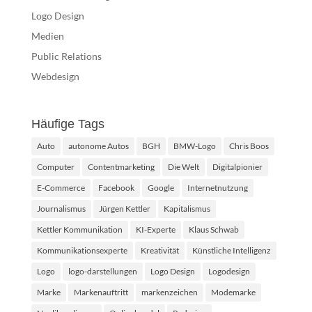
Logo Design
Medien
Public Relations
Webdesign
Häufige Tags
Auto
autonome Autos
BGH
BMW-Logo
Chris Boos
Computer
Contentmarketing
Die Welt
Digitalpionier
E-Commerce
Facebook
Google
Internetnutzung
Journalismus
Jürgen Kettler
Kapitalismus
Kettler Kommunikation
KI-Experte
Klaus Schwab
Kommunikationsexperte
Kreativität
Künstliche Intelligenz
Logo
logo-darstellungen
Logo Design
Logodesign
Marke
Markenauftritt
markenzeichen
Modemarke