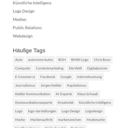
Künstliche Intelligenz
Logo Design
Medien
Public Relations
Webdesign
Häufige Tags
Auto
autonome Autos
BGH
BMW-Logo
Chris Boos
Computer
Contentmarketing
Die Welt
Digitalpionier
E-Commerce
Facebook
Google
Internetnutzung
Journalismus
Jürgen Kettler
Kapitalismus
Kettler Kommunikation
KI-Experte
Klaus Schwab
Kommunikationsexperte
Kreativität
Künstliche Intelligenz
Logo
logo-darstellungen
Logo Design
Logodesign
Marke
Markenauftritt
markenzeichen
Modemarke