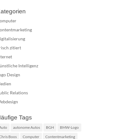
ategorien
omputer
ontentmarketing
igitalisierung
risch zitiert
nternet
ünstliche Intelligenz
ogo Design
edien
ublic Relations
ebdesign
äufige Tags
Auto
autonome Autos
BGH
BMW-Logo
Chris Boos
Computer
Contentmarketing