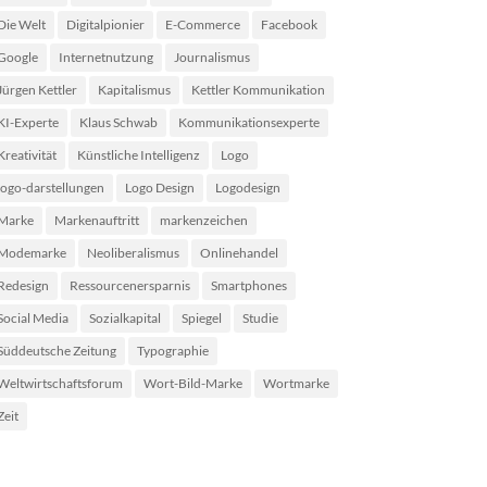
Die Welt
Digitalpionier
E-Commerce
Facebook
Google
Internetnutzung
Journalismus
Jürgen Kettler
Kapitalismus
Kettler Kommunikation
KI-Experte
Klaus Schwab
Kommunikationsexperte
Kreativität
Künstliche Intelligenz
Logo
logo-darstellungen
Logo Design
Logodesign
Marke
Markenauftritt
markenzeichen
Modemarke
Neoliberalismus
Onlinehandel
Redesign
Ressourcenersparnis
Smartphones
Social Media
Sozialkapital
Spiegel
Studie
Süddeutsche Zeitung
Typographie
Weltwirtschaftsforum
Wort-Bild-Marke
Wortmarke
Zeit