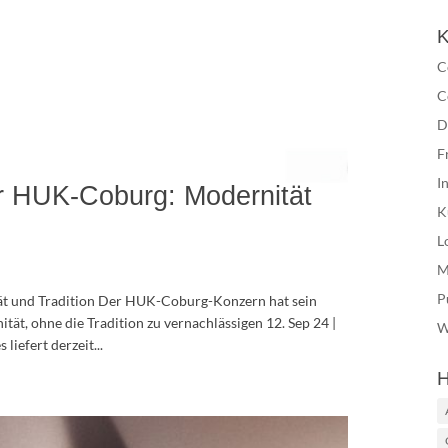
K
C
C
D
F
I
r HUK-Coburg: Modernität
K
L
M
P
t und Tradition Der HUK-Coburg-Konzern hat sein
tät, ohne die Tradition zu vernachlässigen 12. Sep 24 |
W
iefert derzeit...
H