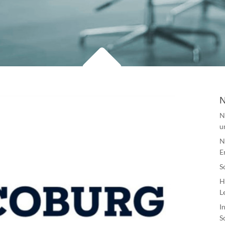
N
N
u
N
E
S
H
L
I
S