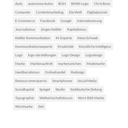
Auto
autonome Autos
BGH
BMW-Logo
Chris Boos
Computer
Contentmarketing
Die Welt
Digitalpionier
E-Commerce
Facebook
Google
Internetnutzung
Journalismus
Jürgen Kettler
Kapitalismus
Kettler Kommunikation
KI-Experte
Klaus Schwab
Kommunikationsexperte
Kreativität
Künstliche Intelligenz
Logo
logo-darstellungen
Logo Design
Logodesign
Marke
Markenauftritt
markenzeichen
Modemarke
Neoliberalismus
Onlinehandel
Redesign
Ressourcenersparnis
Smartphones
Social Media
Sozialkapital
Spiegel
Studie
Süddeutsche Zeitung
Typographie
Weltwirtschaftsforum
Wort-Bild-Marke
Wortmarke
Zeit