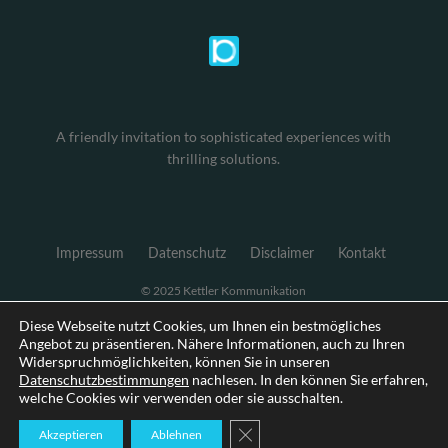
A friendly invitation to sophisticated experiences with
thrilling solutions.
Impressum
Datenschutz
Disclaimer
Kontakt
© 2025 Kettler Kommunikation
Diese Webseite nutzt Cookies, um Ihnen ein bestmögliches
Angebot zu präsentieren. Nähere Informationen, auch zu Ihren
Widerspruchmöglichkeiten, können Sie in unseren
Datenschutzbestimmungen
nachlesen. In den können Sie erfahren,
welche Cookies wir verwenden oder sie ausschalten.
GDPR Cookie-Banner schließen
Akzeptieren
Ablehnen