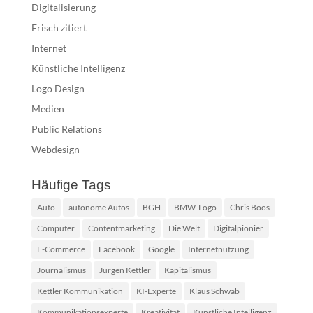
Digitalisierung
Frisch zitiert
Internet
Künstliche Intelligenz
Logo Design
Medien
Public Relations
Webdesign
Häufige Tags
Auto
autonome Autos
BGH
BMW-Logo
Chris Boos
Computer
Contentmarketing
Die Welt
Digitalpionier
E-Commerce
Facebook
Google
Internetnutzung
Journalismus
Jürgen Kettler
Kapitalismus
Kettler Kommunikation
KI-Experte
Klaus Schwab
Kommunikationsexperte
Kreativität
Künstliche Intelligenz