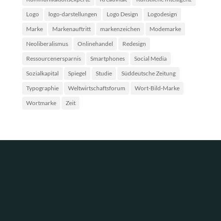
Logo
logo-darstellungen
Logo Design
Logodesign
Marke
Markenauftritt
markenzeichen
Modemarke
Neoliberalismus
Onlinehandel
Redesign
Ressourcenersparnis
Smartphones
Social Media
Sozialkapital
Spiegel
Studie
Süddeutsche Zeitung
Typographie
Weltwirtschaftsforum
Wort-Bild-Marke
Wortmarke
Zeit