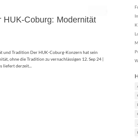
F
I
r HUK-Coburg: Modernität
K
L
M
P
t und Tradition Der HUK-Coburg-Konzern hat sein
tät, ohne die Tradition zu vernachlässigen 12. Sep 24 |
W
iefert derzeit...
H