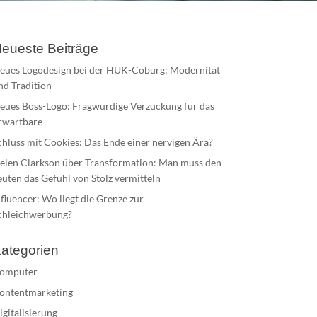
eueste Beiträge
eues Logodesign bei der HUK-Coburg: Modernität
nd Tradition
eues Boss-Logo: Fragwürdige Verzückung für das
rwartbare
chluss mit Cookies: Das Ende einer nervigen Ära?
elen Clarkson über Transformation: Man muss den
euten das Gefühl von Stolz vermitteln
nfluencer: Wo liegt die Grenze zur
chleichwerbung?
ategorien
omputer
ontentmarketing
igitalisierung