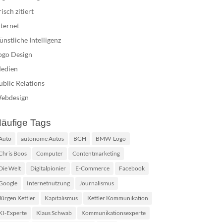
risch zitiert
nternet
ünstliche Intelligenz
ogo Design
edien
ublic Relations
ebdesign
äufige Tags
Auto
autonome Autos
BGH
BMW-Logo
Chris Boos
Computer
Contentmarketing
Die Welt
Digitalpionier
E-Commerce
Facebook
Google
Internetnutzung
Journalismus
Jürgen Kettler
Kapitalismus
Kettler Kommunikation
KI-Experte
Klaus Schwab
Kommunikationsexperte