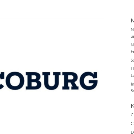
N
N
u
N
E
S
H
L
I
S
K
C
C
D