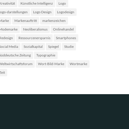
Kreativität
Künstliche Intelligenz
Logo
logo-darstellungen
Logo Design
Logodesign
Marke
Markenauftritt
markenzeichen
Modemarke
Neoliberalismus
Onlinehandel
Redesign
Ressourcenersparnis
Smartphones
Social Media
Sozialkapital
Spiegel
Studie
Süddeutsche Zeitung
Typographie
Weltwirtschaftsforum
Wort-Bild-Marke
Wortmarke
Zeit