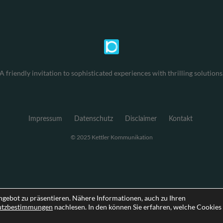
A friendly invitation to sophisticated experiences with thrilling solutions
Impressum
Datenschutz
Disclaimer
Kontakt
© 2025 Kettler Kommunikation
ngebot zu präsentieren. Nähere Informationen, auch zu Ihren
utzbestimmungen
nachlesen. In den können Sie erfahren, welche Cookies