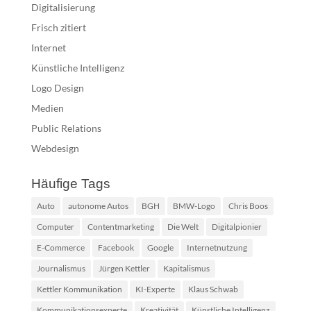
Digitalisierung
Frisch zitiert
Internet
Künstliche Intelligenz
Logo Design
Medien
Public Relations
Webdesign
Häufige Tags
Auto
autonome Autos
BGH
BMW-Logo
Chris Boos
Computer
Contentmarketing
Die Welt
Digitalpionier
E-Commerce
Facebook
Google
Internetnutzung
Journalismus
Jürgen Kettler
Kapitalismus
Kettler Kommunikation
KI-Experte
Klaus Schwab
Kommunikationsexperte
Kreativität
Künstliche Intelligenz