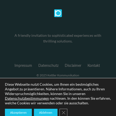
A friendly invitation to sophisticated experiences with
thrilling solutions.
Impressum
Datenschutz
Disclaimer
Kontakt
© 2025 Kettler Kommunikation
Diese Webseite nutzt Cookies, um Ihnen ein bestmögliches
Angebot zu präsentieren. Nähere Informationen, auch zu Ihren
Widerspruchmöglichkeiten, können Sie in unseren
Datenschutzbestimmungen
nachlesen. In den können Sie erfahren,
welche Cookies wir verwenden oder sie ausschalten.
GDPR Cookie-Banner schließen
Akzeptieren
Ablehnen