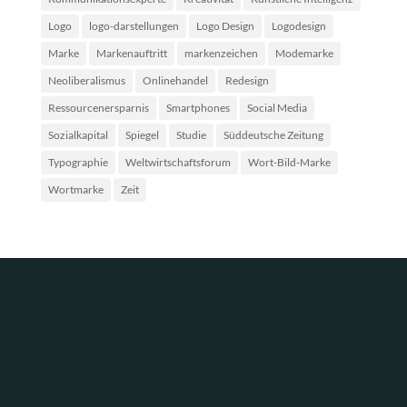
Logo
logo-darstellungen
Logo Design
Logodesign
Marke
Markenauftritt
markenzeichen
Modemarke
Neoliberalismus
Onlinehandel
Redesign
Ressourcenersparnis
Smartphones
Social Media
Sozialkapital
Spiegel
Studie
Süddeutsche Zeitung
Typographie
Weltwirtschaftsforum
Wort-Bild-Marke
Wortmarke
Zeit