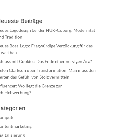
eueste Beiträge
eues Logodesign bei der HUK-Coburg: Modernität
nd Tradition
eues Boss-Logo: Fragwürdige Verzückung für das
rwartbare
chluss mit Cookies: Das Ende einer nervigen Ära?
elen Clarkson über Transformation: Man muss den
euten das Gefühl von Stolz vermitteln
nfluencer: Wo liegt die Grenze zur
chleichwerbung?
ategorien
omputer
ontentmarketing
igitalisierung