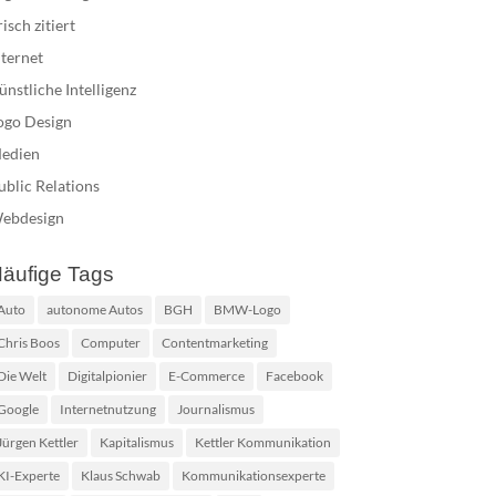
risch zitiert
nternet
ünstliche Intelligenz
ogo Design
edien
ublic Relations
ebdesign
äufige Tags
Auto
autonome Autos
BGH
BMW-Logo
Chris Boos
Computer
Contentmarketing
Die Welt
Digitalpionier
E-Commerce
Facebook
Google
Internetnutzung
Journalismus
Jürgen Kettler
Kapitalismus
Kettler Kommunikation
KI-Experte
Klaus Schwab
Kommunikationsexperte