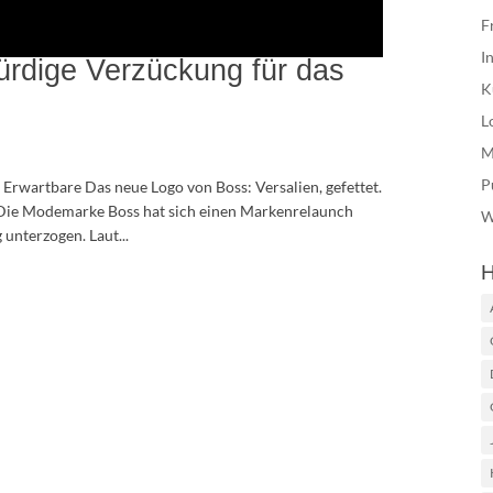
F
I
rdige Verzückung für das
K
L
M
P
Erwartbare Das neue Logo von Boss: Versalien, gefettet.
 Die Modemarke Boss hat sich einen Markenrelaunch
W
unterzogen. Laut...
H