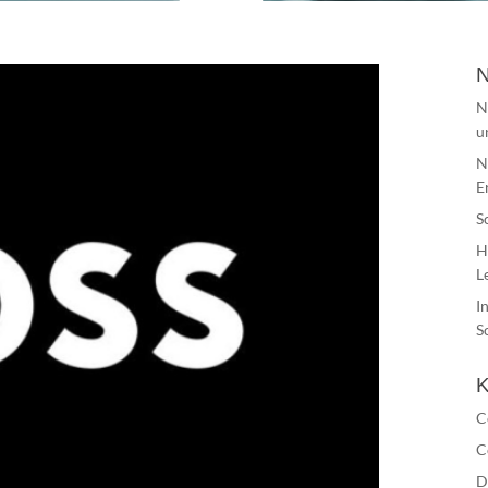
N
N
u
N
E
S
H
L
I
S
K
C
C
D