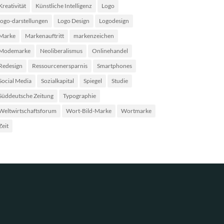
Kreativität
Künstliche Intelligenz
Logo
logo-darstellungen
Logo Design
Logodesign
Marke
Markenauftritt
markenzeichen
Modemarke
Neoliberalismus
Onlinehandel
Redesign
Ressourcenersparnis
Smartphones
Social Media
Sozialkapital
Spiegel
Studie
Süddeutsche Zeitung
Typographie
Weltwirtschaftsforum
Wort-Bild-Marke
Wortmarke
Zeit