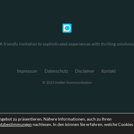
A friendly invitation to sophisticated experiences with thrilling solutions
Impressum
Datenschutz
Disclaimer
Kontakt
© 2025 Kettler Kommunikation
ngebot zu präsentieren. Nähere Informationen, auch zu Ihren
utzbestimmungen
nachlesen. In den können Sie erfahren, welche Cookies