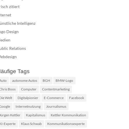
risch zitiert
nternet
ünstliche Intelligenz
ogo Design
edien
ublic Relations
ebdesign
äufige Tags
Auto
autonome Autos
BGH
BMW-Logo
Chris Boos
Computer
Contentmarketing
Die Welt
Digitalpionier
E-Commerce
Facebook
Google
Internetnutzung
Journalismus
Jürgen Kettler
Kapitalismus
Kettler Kommunikation
KI-Experte
Klaus Schwab
Kommunikationsexperte