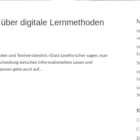
 über digitale Lernmethoden
N
N
u
N
E
den und Textverständnis »Dass Leseforscher sagen, man
cheidung zwischen informationellem Lesen und
S
annen gehe auch auf...
H
L
I
S
K
C
C
D