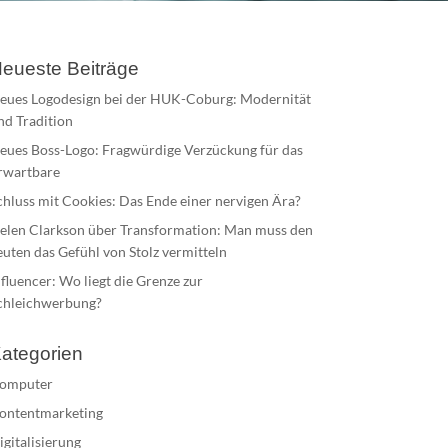
eueste Beiträge
eues Logodesign bei der HUK-Coburg: Modernität
nd Tradition
eues Boss-Logo: Fragwürdige Verzückung für das
rwartbare
chluss mit Cookies: Das Ende einer nervigen Ära?
elen Clarkson über Transformation: Man muss den
euten das Gefühl von Stolz vermitteln
nfluencer: Wo liegt die Grenze zur
chleichwerbung?
ategorien
omputer
ontentmarketing
igitalisierung