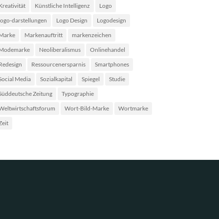
Kreativität
Künstliche Intelligenz
Logo
logo-darstellungen
Logo Design
Logodesign
Marke
Markenauftritt
markenzeichen
Modemarke
Neoliberalismus
Onlinehandel
Redesign
Ressourcenersparnis
Smartphones
Social Media
Sozialkapital
Spiegel
Studie
Süddeutsche Zeitung
Typographie
Weltwirtschaftsforum
Wort-Bild-Marke
Wortmarke
Zeit