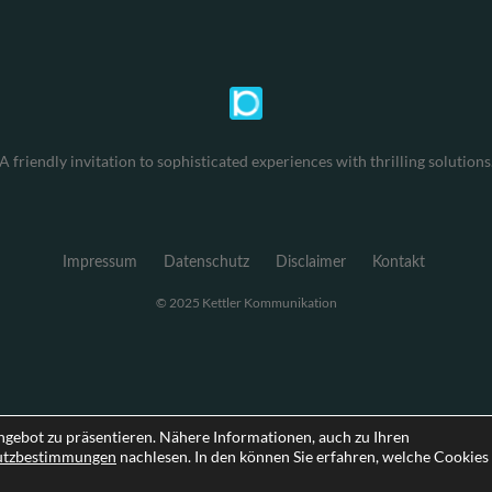
A friendly invitation to sophisticated experiences with thrilling solutions
Impressum
Datenschutz
Disclaimer
Kontakt
© 2025 Kettler Kommunikation
ngebot zu präsentieren. Nähere Informationen, auch zu Ihren
utzbestimmungen
nachlesen. In den können Sie erfahren, welche Cookies