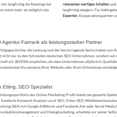
. Um langfristig die Rankings bei
relevanten wertigen Inhalten
un
 es meist mehr als lediglich das
langfristig steigern. Für tiefe
Experten
, Kooperationspartner v
Agentur Fairrank als leistungsstarker Partner
rfolgsgeschichte, die Leistung und der hervorragende Sevice haben von A
t nicht nur zu den führenden deutschen SEO-Unternehmen, sondern wir
chaft e.V. (BVDW) empfohlen, die dem Unternehmen alljährlich Qualitätsze
 kostenlosten Kurzanalyse Ihrer Website oder Ihres Onlineshops einsteige
 Etting, SEO-Spezialist
eistungssportfolio des Online-Marketing-Profis bietet das gesamte Sp
, fundierte Keyword-Analyse, Local-SEO, Video-SEO, Wettbewerbsanalys
stising (SEA) mit Google AdWords und Facebook Ads oder Social Media 
nikationsmanagement und Dialogmarketing, arbeitete vor seiner Selbs