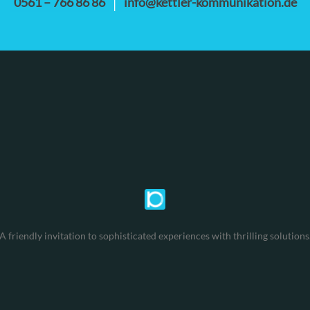
0561 – 766 86 86
info@kettler-kommunikation.de
|
A friendly invitation to sophisticated experiences with thrilling solutions