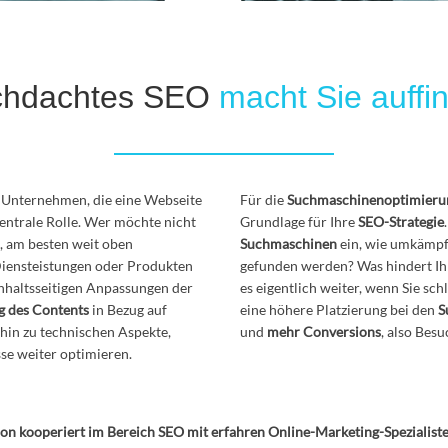
chdachtes SEO
macht Sie auffi
n Unternehmen, die eine Webseite
Für die
Suchmaschinenoptimieru
entrale Rolle. Wer möchte nicht
Grundlage für Ihre
SEO-Strategie
, am besten weit oben
Suchmaschinen
ein, wie umkämpft
Diensteistungen oder Produkten
gefunden werden? Was hindert Ih
e inhaltsseitigen Anpassungen der
es eigentlich weiter, wenn Sie sc
g des Contents
in Bezug auf
eine höhere Platzierung bei den
S
 hin zu technischen Aspekte,
und
mehr Conversions
, also Bes
se weiter optimieren.
n kooperiert im Bereich SEO mit erfahren Online-Marketing-Spezialist