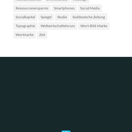
Ressourcenersparnis
Smartphones
Social Media
Sozialkapital
Spiegel
Studie
Süddeutsche Zeitung
Typographie
Weltwirtschaftsforum
Wort-Bild-Marke
Wortmarke
Zeit