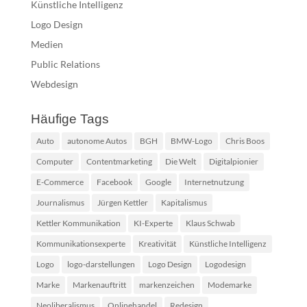
Künstliche Intelligenz
Logo Design
Medien
Public Relations
Webdesign
Häufige Tags
Auto
autonome Autos
BGH
BMW-Logo
Chris Boos
Computer
Contentmarketing
Die Welt
Digitalpionier
E-Commerce
Facebook
Google
Internetnutzung
Journalismus
Jürgen Kettler
Kapitalismus
Kettler Kommunikation
KI-Experte
Klaus Schwab
Kommunikationsexperte
Kreativität
Künstliche Intelligenz
Logo
logo-darstellungen
Logo Design
Logodesign
Marke
Markenauftritt
markenzeichen
Modemarke
Neoliberalismus
Onlinehandel
Redesign