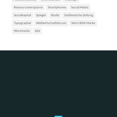
Ressourcenersparnis
Smartphones
Social Media
Sozialkapital
Spiegel
Studie
Süddeutsche Zeitung
Typographie
Weltwirtschaftsforum
Wort-Bild-Marke
Wortmarke
Zeit