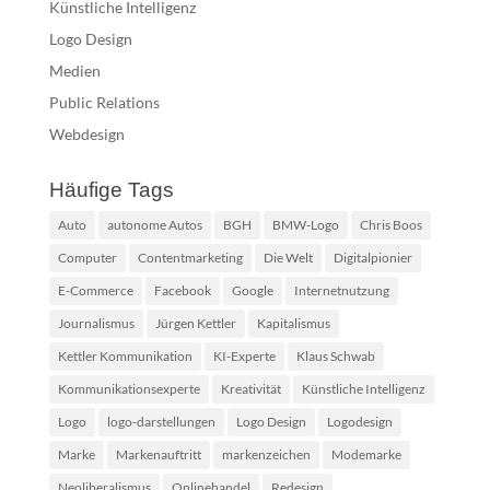
Künstliche Intelligenz
Logo Design
Medien
Public Relations
Webdesign
Häufige Tags
Auto
autonome Autos
BGH
BMW-Logo
Chris Boos
Computer
Contentmarketing
Die Welt
Digitalpionier
E-Commerce
Facebook
Google
Internetnutzung
Journalismus
Jürgen Kettler
Kapitalismus
Kettler Kommunikation
KI-Experte
Klaus Schwab
Kommunikationsexperte
Kreativität
Künstliche Intelligenz
Logo
logo-darstellungen
Logo Design
Logodesign
Marke
Markenauftritt
markenzeichen
Modemarke
Neoliberalismus
Onlinehandel
Redesign