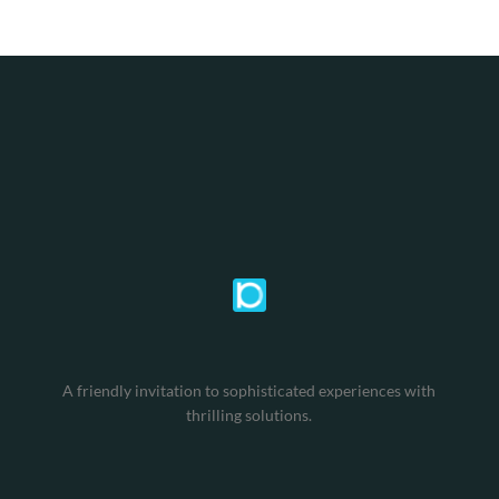
A friendly invitation to sophisticated experiences with
thrilling solutions.