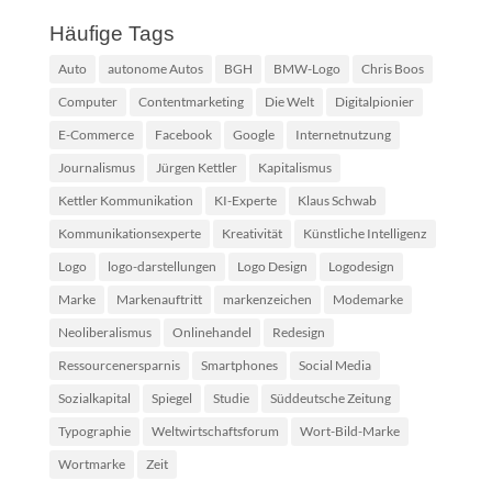
Häufige Tags
Auto
autonome Autos
BGH
BMW-Logo
Chris Boos
Computer
Contentmarketing
Die Welt
Digitalpionier
E-Commerce
Facebook
Google
Internetnutzung
Journalismus
Jürgen Kettler
Kapitalismus
Kettler Kommunikation
KI-Experte
Klaus Schwab
Kommunikationsexperte
Kreativität
Künstliche Intelligenz
Logo
logo-darstellungen
Logo Design
Logodesign
Marke
Markenauftritt
markenzeichen
Modemarke
Neoliberalismus
Onlinehandel
Redesign
Ressourcenersparnis
Smartphones
Social Media
Sozialkapital
Spiegel
Studie
Süddeutsche Zeitung
Typographie
Weltwirtschaftsforum
Wort-Bild-Marke
Wortmarke
Zeit