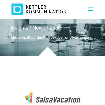
Insights / News / Zitate
Aktuelles, Einblicke, Perspektiven und Meinungen.