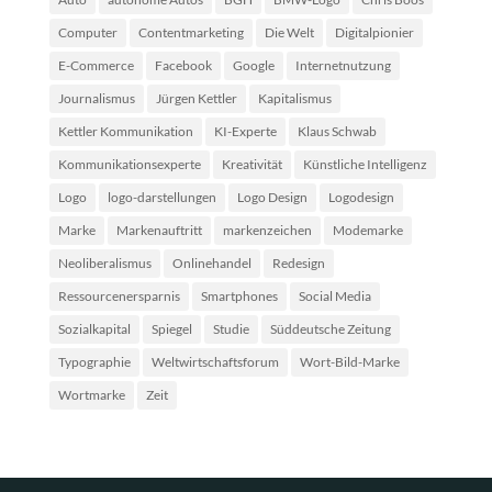
Computer
Contentmarketing
Die Welt
Digitalpionier
E-Commerce
Facebook
Google
Internetnutzung
Journalismus
Jürgen Kettler
Kapitalismus
Kettler Kommunikation
KI-Experte
Klaus Schwab
Kommunikationsexperte
Kreativität
Künstliche Intelligenz
Logo
logo-darstellungen
Logo Design
Logodesign
Marke
Markenauftritt
markenzeichen
Modemarke
Neoliberalismus
Onlinehandel
Redesign
Ressourcenersparnis
Smartphones
Social Media
Sozialkapital
Spiegel
Studie
Süddeutsche Zeitung
Typographie
Weltwirtschaftsforum
Wort-Bild-Marke
Wortmarke
Zeit