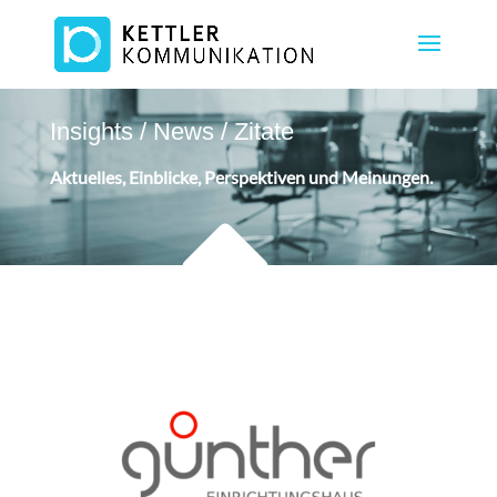
Insights / News / Zitate
Aktuelles, Einblicke, Perspektiven und Meinungen.