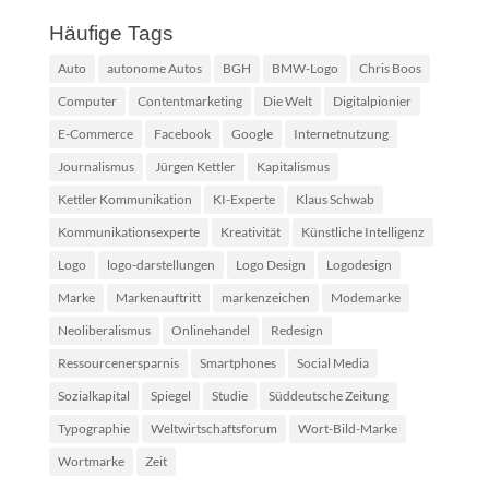
Häufige Tags
Auto
autonome Autos
BGH
BMW-Logo
Chris Boos
Computer
Contentmarketing
Die Welt
Digitalpionier
E-Commerce
Facebook
Google
Internetnutzung
Journalismus
Jürgen Kettler
Kapitalismus
Kettler Kommunikation
KI-Experte
Klaus Schwab
Kommunikationsexperte
Kreativität
Künstliche Intelligenz
Logo
logo-darstellungen
Logo Design
Logodesign
Marke
Markenauftritt
markenzeichen
Modemarke
Neoliberalismus
Onlinehandel
Redesign
Ressourcenersparnis
Smartphones
Social Media
Sozialkapital
Spiegel
Studie
Süddeutsche Zeitung
Typographie
Weltwirtschaftsforum
Wort-Bild-Marke
Wortmarke
Zeit