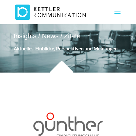
Insights / News / Zitate
Aktuelles, Einblicke, Perspektiven und Meinungen.