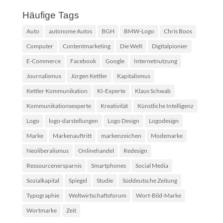
Häufige Tags
Auto
autonome Autos
BGH
BMW-Logo
Chris Boos
Computer
Contentmarketing
Die Welt
Digitalpionier
E-Commerce
Facebook
Google
Internetnutzung
Journalismus
Jürgen Kettler
Kapitalismus
Kettler Kommunikation
KI-Experte
Klaus Schwab
Kommunikationsexperte
Kreativität
Künstliche Intelligenz
Logo
logo-darstellungen
Logo Design
Logodesign
Marke
Markenauftritt
markenzeichen
Modemarke
Neoliberalismus
Onlinehandel
Redesign
Ressourcenersparnis
Smartphones
Social Media
Sozialkapital
Spiegel
Studie
Süddeutsche Zeitung
Typographie
Weltwirtschaftsforum
Wort-Bild-Marke
Wortmarke
Zeit