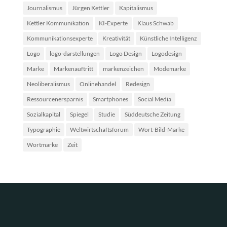
Journalismus
Jürgen Kettler
Kapitalismus
Kettler Kommunikation
KI-Experte
Klaus Schwab
Kommunikationsexperte
Kreativität
Künstliche Intelligenz
Logo
logo-darstellungen
Logo Design
Logodesign
Marke
Markenauftritt
markenzeichen
Modemarke
Neoliberalismus
Onlinehandel
Redesign
Ressourcenersparnis
Smartphones
Social Media
Sozialkapital
Spiegel
Studie
Süddeutsche Zeitung
Typographie
Weltwirtschaftsforum
Wort-Bild-Marke
Wortmarke
Zeit