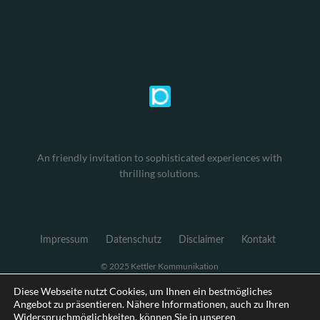
An friendly invitation to sophisticated experiences with
thrilling solutions.
Impressum
Datenschutz
Disclaimer
Kontakt
© 2025 Kettler Kommunikation
Diese Webseite nutzt Cookies, um Ihnen ein bestmögliches
Angebot zu präsentieren. Nähere Informationen, auch zu Ihren
Widerspruchmöglichkeiten, können Sie in unseren