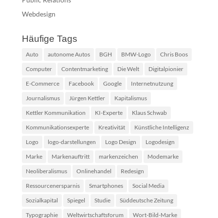
Webdesign
Häufige Tags
Auto
autonome Autos
BGH
BMW-Logo
Chris Boos
Computer
Contentmarketing
Die Welt
Digitalpionier
E-Commerce
Facebook
Google
Internetnutzung
Journalismus
Jürgen Kettler
Kapitalismus
Kettler Kommunikation
KI-Experte
Klaus Schwab
Kommunikationsexperte
Kreativität
Künstliche Intelligenz
Logo
logo-darstellungen
Logo Design
Logodesign
Marke
Markenauftritt
markenzeichen
Modemarke
Neoliberalismus
Onlinehandel
Redesign
Ressourcenersparnis
Smartphones
Social Media
Sozialkapital
Spiegel
Studie
Süddeutsche Zeitung
Typographie
Weltwirtschaftsforum
Wort-Bild-Marke