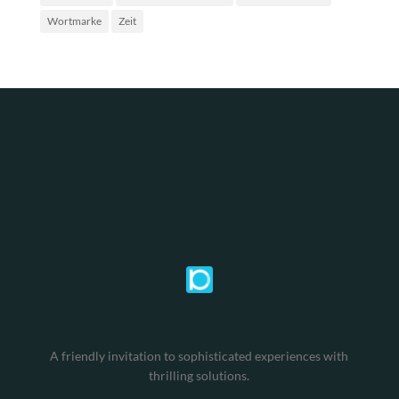
Wortmarke
Zeit
A friendly invitation to sophisticated experiences with
thrilling solutions.